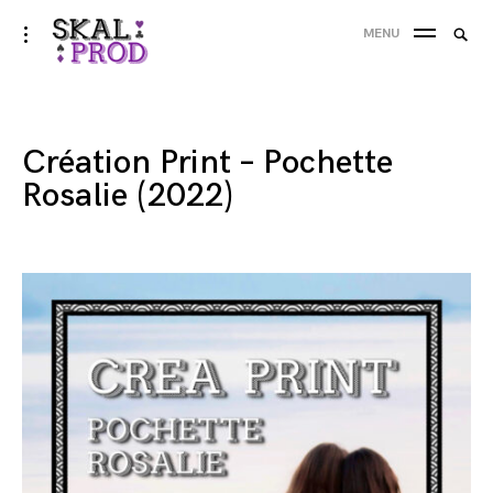
Skip
Searc
toggle
MENU
to
open/close
SEA
for:
sidebar
content
'
Création Print – Pochette
Rosalie (2022)