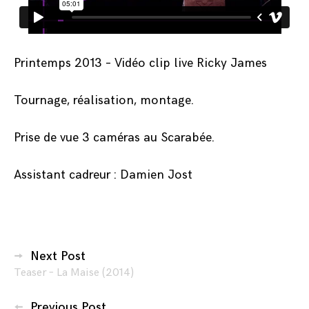
Printemps 2013 – Vidéo clip live Ricky James
Tournage, réalisation, montage.
Prise de vue 3 caméras au Scarabée.
Assistant cadreur : Damien Jost
Navigation
Next Post
Teaser – La Maise (2014)
des
articles
Previous Post